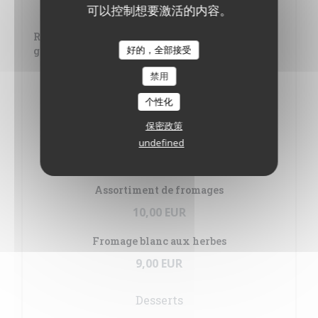
34,00 EUR
可以控制想要激活的内容。
Rognon de veau cuit dans sa graisse, sauce à la
好的，全部接受
graine de moutarde*
29,00 EUR
禁用
个性化
Cervelle de veau au beurre noisette et câpres
24,00 EUR
保密政策
undefined
Fromages
Assortiment de fromages
10,00 EUR
Fromage blanc aux herbes
9,00 EUR
Desserts