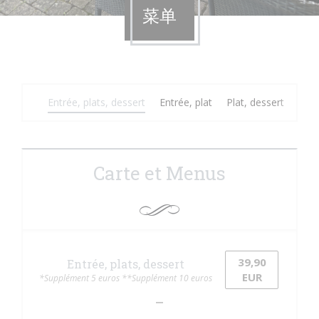
菜单
Entrée, plats, dessert
Entrée, plat
Plat, dessert
Men
Carte et Menus
39,90
Entrée, plats, dessert
EUR
*Supplément 5 euros **Supplément 10 euros