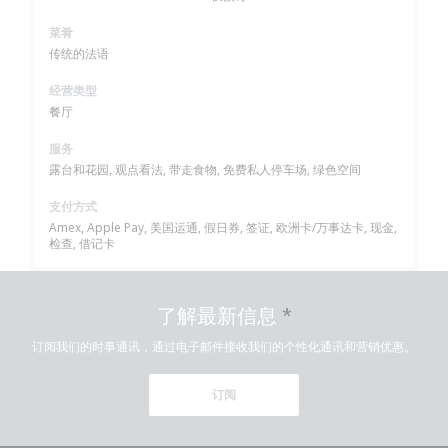
菜肴
传统的法语
经营类型
餐厅
服务
露台和花园, 观点看法, 带走食物, 免费私人停车场, 绿色空间
支付方式
Amex, Apple Pay, 美国运通, 假日券, 签证, 欧洲卡/万事达卡, 现金,
检查, 借记卡
了解最新信息
*
订阅我们的时事通讯，通过电子邮件接收我们的个性化通讯和营销优惠。
订阅