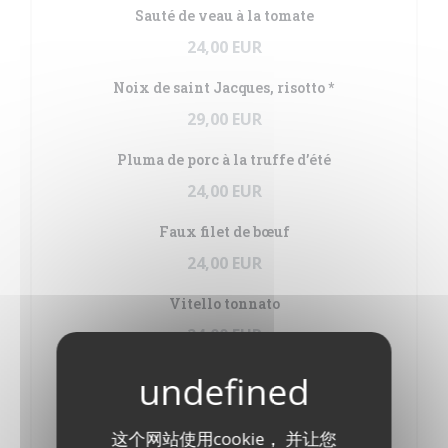
Sauté de veau à la tomate
24,00 EUR
Noix de saint Jacques, risotto *
29,00 EUR
Pluma de porc à la truffe d’été
24,00 EUR
Faux filet de bœuf
24,00 EUR
Vitello tonnato
24,00 EUR
Abats
Ris de veau aux morilles**
这个网站使用cookie， 并让您