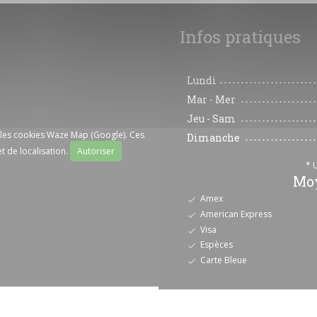
Infos pratiques
Lundi
Mar
-
Mer
Jeu
-
Sam
r les cookies Waze Map (Google). Ces
Dimanche
t de localisation.
Autoriser
* 
Moy
Amex
American Express
Visa
Espèces
Carte Bleue