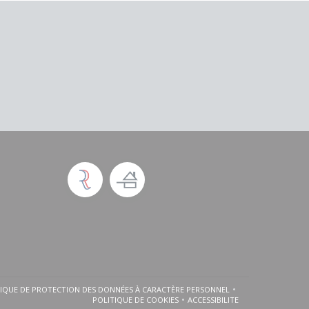
TIQUE DE PROTECTION DES DONNÉES À CARACTÈRE PERSONNEL
FENÊTRE))
UNE NOUVELLE FENÊTRE))
((OUVRE UNE NOUVELLE FENÊTRE))
POLITIQUE DE COOKIES
ACCESSIBILITE
((OUVRE UNE NOUVELLE FENÊTRE))
((OUVRE UNE NOUVELLE FE