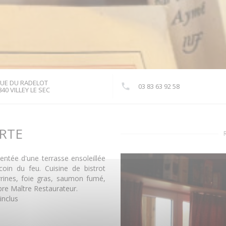
RUE DU RADELOT
03 83 63 92 58
((ouvre une nouvelle fenêtre))
40 VILLEY LE SEC
RTE
ntée d'une terrasse ensoleillée
 coin du feu. Cuisine de bistrot
errines, foie gras, saumon fumé,
bre Maître Restaurateur.
inclus