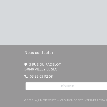
Nous contacter
3 RUE DU RADELOT
((ouvre une nouvelle fenêtre))
54840 VILLEY LE SEC
03 83 63 92 58
RÉSERVER
© 2026 LA JUMENT VERTE — CRÉATION DE SITE INTERNET RESTA