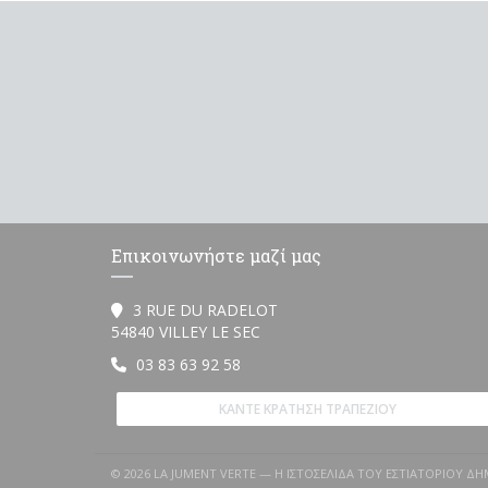
Επικοινωνήστε μαζί μας
3 RUE DU RADELOT
((ανοίγει σε νέο παράθυρο))
54840 VILLEY LE SEC
03 83 63 92 58
ΚΆΝΤΕ ΚΡΆΤΗΣΗ ΤΡΑΠΕΖΙΟΎ
© 2026 LA JUMENT VERTE — Η ΙΣΤΟΣΕΛΊΔΑ ΤΟΥ ΕΣΤΙΑΤΟΡΊΟΥ 