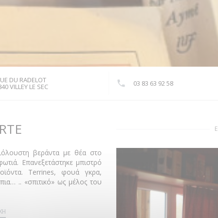
RUE DU RADELOT
03 83 63 92 58
((ανοίγει σε νέο παράθυρο))
40 VILLEY LE SEC
RTE
Ε
ιόλουστη βεράντα με θέα στο
φωτιά. Επανεξετάστηκε μπιστρό
ϊόντα. Terrines, φουά γκρα,
ια… .. «σπιτικό» ως μέλος του
ΧΉ