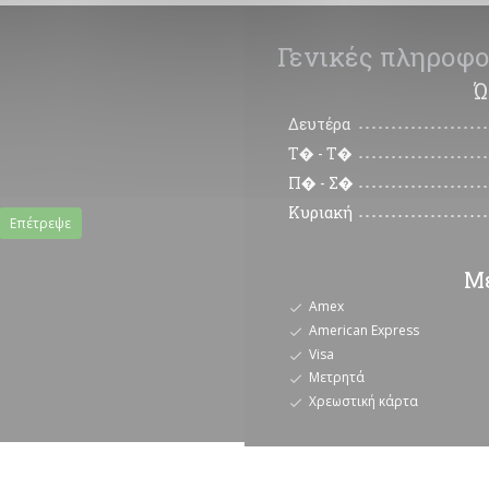
Γενικές πληροφο
Ώ
Δευτέρα
Τ�
-
Τ�
Π�
-
Σ�
Κυριακή
Επέτρεψε
Μέ
Amex
American Express
Visa
Μετρητά
Χρεωστική κάρτα