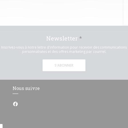
Newsletter
*
Inscrivez-vous à notre lettre d'information pour recevoir des communications
personnalisées et des offres marketing par courriel.
S'ABONNER
Nous suivre
Facebook ((ouvre une nouvelle fenêtre))