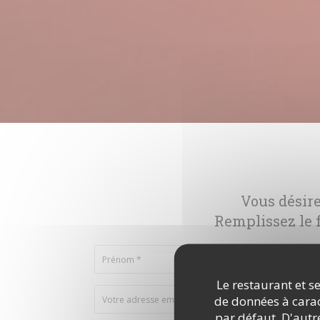
Vous désire
Remplissez le f
Le restaurant et se
de données à caract
par défaut. D'autre