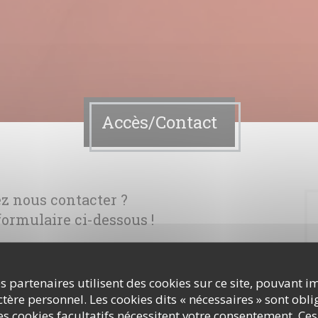
Accès/Contact
z nous contacter ?
ormulaire ci-dessous !
s partenaires utilisent des cookies sur ce site, pouvant i
ère personnel. Les cookies dits « nécessaires » sont oblig
s cookies facultatifs nécessitent votre consentement. Ces