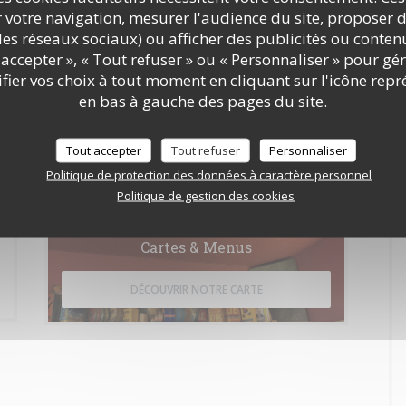
r votre navigation, mesurer l'audience du site, proposer d
c les réseaux sociaux) ou afficher des publicités ou conte
accepter », « Tout refuser » ou « Personnaliser » pour gé
ier vos choix à tout moment en cliquant sur l'icône repr
en bas à gauche des pages du site.
e le consommateur peut user de son droit à s'inscrire sur la liste d'opposition au
rmations sur le traitement de vos données, consultez notre
politique de
Tout accepter
Tout refuser
Personnaliser
Politique de protection des données à caractère personnel
Politique de gestion des cookies
Cartes & Menus
DÉCOUVRIR NOTRE CARTE