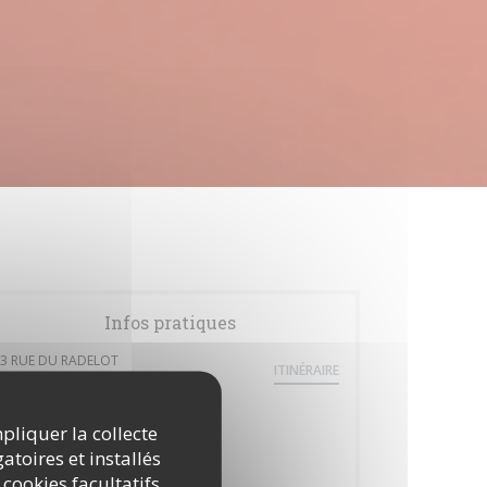
Infos pratiques
3 RUE DU RADELOT
ITINÉRAIRE
((ouvre une nouvelle fenêtre))
54840 VILLEY LE SEC
Métro
mpliquer la collecte
Non
atoires et installés
 cookies facultatifs
Bus