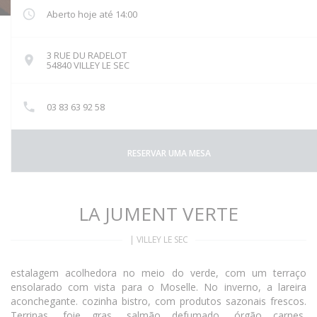
Aberto hoje até 14:00
3 RUE DU RADELOT
((abre numa nova janela))
54840 VILLEY LE SEC
03 83 63 92 58
RESERVAR UMA MESA
LA JUMENT VERTE
|
VILLEY LE SEC
estalagem acolhedora no meio do verde, com um terraço
ensolarado com vista para o Moselle. No inverno, a lareira
aconchegante. cozinha bistro, com produtos sazonais frescos.
Terrinas, foie gras, salmão defumado, órgão carnes,