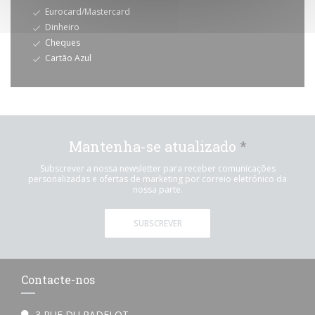
Eurocard/Mastercard
Dinheiro
Cheques
Cartão Azul
Mantenha-se atualizado
*
Subscrever a nossa newsletter para receber comunicações
personalizadas e ofertas de marketing por correio eletrónico da
nossa parte.
SUBSCREVER
Contacte-nos
3 RUE DU RADELOT