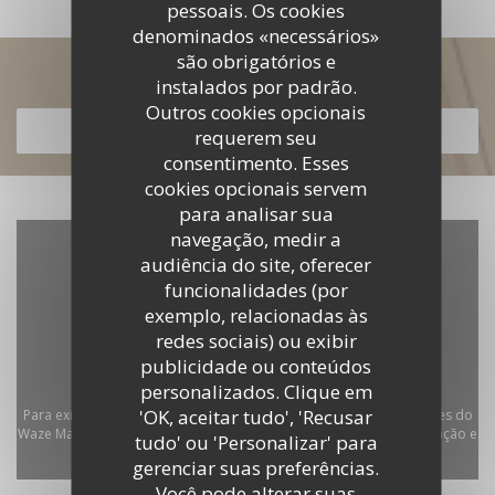
pessoais. Os cookies
denominados «necessários»
são obrigatórios e
Descubra o nosso menu
instalados por padrão.
Outros cookies opcionais
DESCUBRA O NOSSO MENU
requerem seu
consentimento. Esses
cookies opcionais servem
para analisar sua
navegação, medir a
audiência do site, oferecer
funcionalidades (por
exemplo, relacionadas às
redes sociais) ou exibir
publicidade ou conteúdos
personalizados. Clique em
'OK, aceitar tudo', 'Recusar
Para exibir o mapa interativo do Waze, você deve aceitar os cookies do
Waze Map (Google). Esses cookies podem coletar dados de navegação e
tudo' ou 'Personalizar' para
localização.
Autorizar
gerenciar suas preferências.
Você pode alterar suas