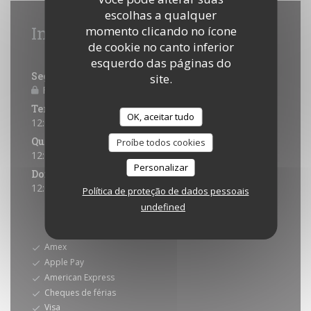
escolhas a qualquer
Informações gerais
momento clicando no ícone
de cookie no canto inferior
Horário de abertura
esquerdo das páginas do
Segunda-feira
site.
Fechado
Ter
-
Qua
OK, aceitar tudo
12:00 - 14:00
Qui
-
Sab
Proíbe todos cookies
12:00 - 14:00
19:30 - 21:00
•
Personalizar
Domingo
12:00 - 14:00 *
Política de proteção de dados pessoais
undefined
* Reservas apenas
Métodos de pagamento
Amex
Apple Pay
American Express
Cheques de férias
Visa