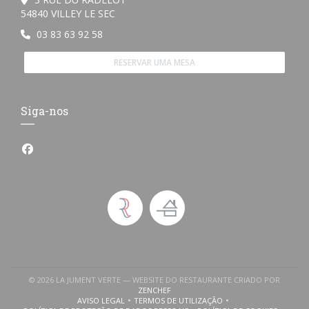
((abre numa nova janela))
54840 VILLEY LE SEC
03 83 63 92 58
RESERVAR UMA MESA
Siga-nos
Facebook ((abre numa nova janela))
© 2026 LA JUMENT VERTE — WEBSITE DO RESTAURANTE CRIADO POR
((ABRE NUMA NOVA JANELA))
ZENCHEF
AVISO LEGAL
TERMOS DE UTILIZAÇÃO
((ABRE NUMA NOVA JANELA))
((ABRE NUMA NOVA JANELA))