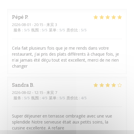
Pépé
P
2026-08-01
- 20:15 - 来宾 3
服务
:
5
/5
氛围
:
5
/5
菜单
:
5
/5
质价比
:
5
/5
Cela fait plusieurs fois que je me rends dans votre
restaurant, j'ai pris des plats différents à chaque fois, je
n'ai jamais été déçu tout est excellent, merci de ne rien
changer
Sandra
B
2026-08-02
- 12:15 - 来宾 7
服务
:
5
/5
氛围
:
4
/5
菜单
:
5
/5
质价比
:
4
/5
Super déjeuner en terrasse ombragée avec une vue
splendide Notre serveuse était aux petits soins, la
cuisine excellente. A refaire