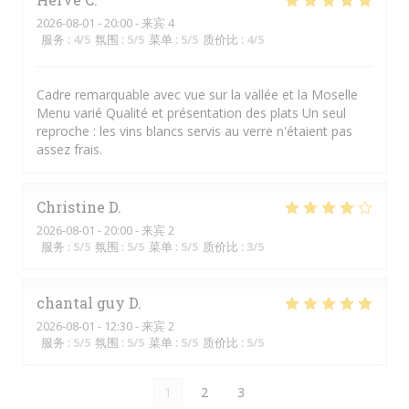
2026-08-01
- 20:00 - 来宾 4
服务
:
4
/5
氛围
:
5
/5
菜单
:
5
/5
质价比
:
4
/5
Cadre remarquable avec vue sur la vallée et la Moselle
Menu varié Qualité et présentation des plats Un seul
reproche : les vins blancs servis au verre n'étaient pas
assez frais.
Christine
D
2026-08-01
- 20:00 - 来宾 2
服务
:
5
/5
氛围
:
5
/5
菜单
:
5
/5
质价比
:
3
/5
chantal guy
D
2026-08-01
- 12:30 - 来宾 2
服务
:
5
/5
氛围
:
5
/5
菜单
:
5
/5
质价比
:
5
/5
1
2
3