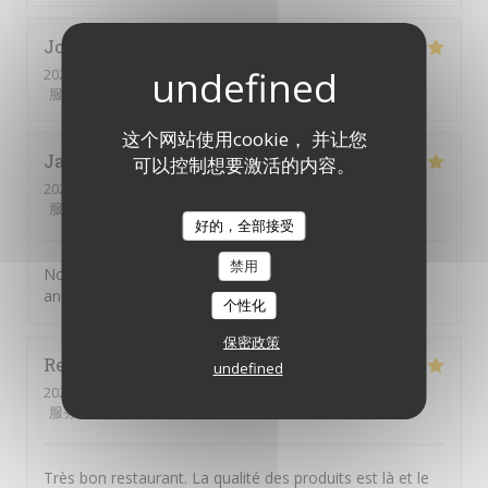
Joelle
M
2026-08-01
- 19:30 - 来宾 2
服务
:
5
/5
氛围
:
5
/5
菜单
:
5
/5
质价比
:
5
/5
这个网站使用cookie， 并让您
Jacky
G
可以控制想要激活的内容。
2026-07-31
- 20:00 - 来宾 2
服务
:
5
/5
氛围
:
4
/5
菜单
:
5
/5
质价比
:
4
/5
好的，全部接受
禁用
Nous choisissons chaque année la JV pour fêter notre
anniverssaire de mariage
个性化
保密政策
Reine
D
undefined
2026-08-01
- 12:30 - 来宾 4
服务
:
5
/5
氛围
:
4
/5
菜单
:
5
/5
质价比
:
4
/5
Très bon restaurant. La qualité des produits est là et le