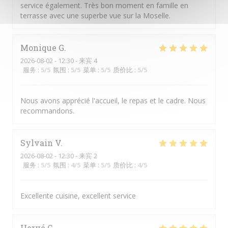
service également. Très bon moment en famille en
terrasse avec une superbe vue sur la Moselle.
Monique
G
2026-08-02
- 12:30 - 来宾 4
服务
:
5
/5
氛围
:
5
/5
菜单
:
5
/5
质价比
:
5
/5
Nous avons apprécié l'accueil, le repas et le cadre. Nous
recommandons.
Sylvain
V
2026-08-02
- 12:30 - 来宾 2
服务
:
5
/5
氛围
:
4
/5
菜单
:
5
/5
质价比
:
4
/5
Excellente cuisine, excellent service
Hervé
C