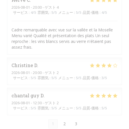
2026-08-01
- 20:00 - ゲスト 4
サービス
:
4
/5
雰囲気
:
5
/5
メニュー
:
5
/5
品質-価格
:
4
/5
Cadre remarquable avec vue sur la vallée et la Moselle
Menu varié Qualité et présentation des plats Un seul
reproche : les vins blancs servis au verre n'étaient pas
assez frais.
Christine
D
2026-08-01
- 20:00 - ゲスト 2
サービス
:
5
/5
雰囲気
:
5
/5
メニュー
:
5
/5
品質-価格
:
3
/5
chantal guy
D
2026-08-01
- 12:30 - ゲスト 2
サービス
:
5
/5
雰囲気
:
5
/5
メニュー
:
5
/5
品質-価格
:
5
/5
1
2
3