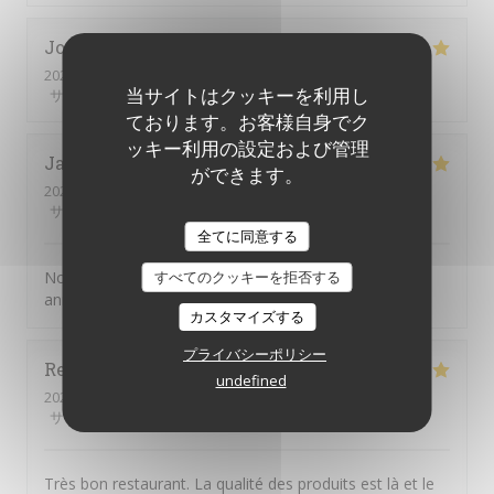
Joelle
M
2026-08-01
- 19:30 - ゲスト 2
当サイトはクッキーを利用し
サービス
:
5
/5
雰囲気
:
5
/5
メニュー
:
5
/5
品質-価格
:
5
/5
ております。お客様自身でク
ッキー利用の設定および管理
Jacky
G
ができます。
2026-07-31
- 20:00 - ゲスト 2
サービス
:
5
/5
雰囲気
:
4
/5
メニュー
:
5
/5
品質-価格
:
4
/5
全てに同意する
すべてのクッキーを拒否する
Nous choisissons chaque année la JV pour fêter notre
anniverssaire de mariage
カスタマイズする
プライバシーポリシー
Reine
D
undefined
2026-08-01
- 12:30 - ゲスト 4
サービス
:
5
/5
雰囲気
:
4
/5
メニュー
:
5
/5
品質-価格
:
4
/5
Très bon restaurant. La qualité des produits est là et le