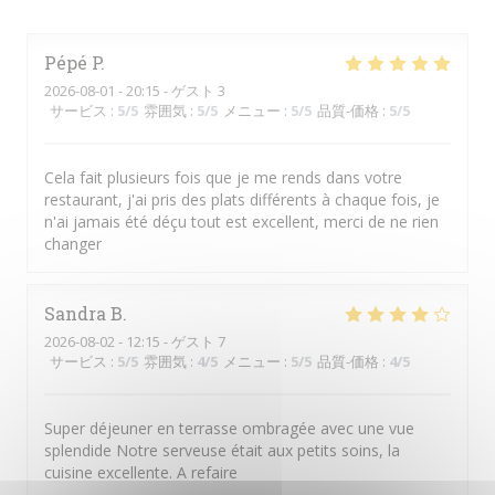
Pépé
P
2026-08-01
- 20:15 - ゲスト 3
サービス
:
5
/5
雰囲気
:
5
/5
メニュー
:
5
/5
品質-価格
:
5
/5
Cela fait plusieurs fois que je me rends dans votre
restaurant, j'ai pris des plats différents à chaque fois, je
n'ai jamais été déçu tout est excellent, merci de ne rien
changer
Sandra
B
2026-08-02
- 12:15 - ゲスト 7
サービス
:
5
/5
雰囲気
:
4
/5
メニュー
:
5
/5
品質-価格
:
4
/5
Super déjeuner en terrasse ombragée avec une vue
splendide Notre serveuse était aux petits soins, la
cuisine excellente. A refaire