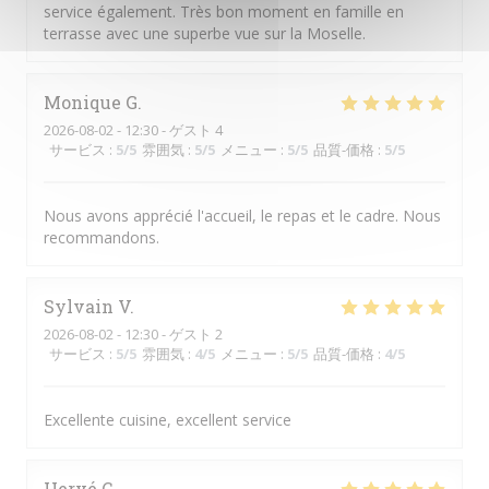
service également. Très bon moment en famille en
terrasse avec une superbe vue sur la Moselle.
Monique
G
2026-08-02
- 12:30 - ゲスト 4
サービス
:
5
/5
雰囲気
:
5
/5
メニュー
:
5
/5
品質-価格
:
5
/5
Nous avons apprécié l'accueil, le repas et le cadre. Nous
recommandons.
Sylvain
V
2026-08-02
- 12:30 - ゲスト 2
サービス
:
5
/5
雰囲気
:
4
/5
メニュー
:
5
/5
品質-価格
:
4
/5
Excellente cuisine, excellent service
Hervé
C