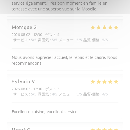
service également. Très bon moment en famille en
terrasse avec une superbe vue sur la Moselle.
Monique
G
2026-08-02
- 12:30 - ゲスト 4
サービス
:
5
/5
雰囲気
:
5
/5
メニュー
:
5
/5
品質-価格
:
5
/5
Nous avons apprécié l'accueil, le repas et le cadre. Nous
recommandons.
Sylvain
V
2026-08-02
- 12:30 - ゲスト 2
サービス
:
5
/5
雰囲気
:
4
/5
メニュー
:
5
/5
品質-価格
:
4
/5
Excellente cuisine, excellent service
Hervé
C