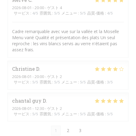
2026-08-01
- 20:00 - ゲスト 4
サービス
:
4
/5
雰囲気
:
5
/5
メニュー
:
5
/5
品質-価格
:
4
/5
Cadre remarquable avec vue sur la vallée et la Moselle
Menu varié Qualité et présentation des plats Un seul
reproche : les vins blancs servis au verre n'étaient pas
assez frais.
Christine
D
2026-08-01
- 20:00 - ゲスト 2
サービス
:
5
/5
雰囲気
:
5
/5
メニュー
:
5
/5
品質-価格
:
3
/5
chantal guy
D
2026-08-01
- 12:30 - ゲスト 2
サービス
:
5
/5
雰囲気
:
5
/5
メニュー
:
5
/5
品質-価格
:
5
/5
1
2
3