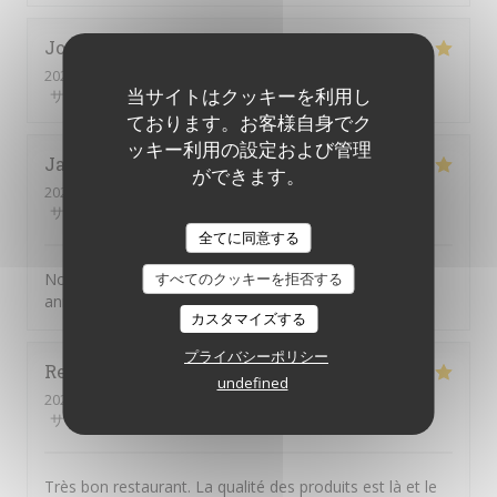
Joelle
M
2026-08-01
- 19:30 - ゲスト 2
当サイトはクッキーを利用し
サービス
:
5
/5
雰囲気
:
5
/5
メニュー
:
5
/5
品質-価格
:
5
/5
ております。お客様自身でク
ッキー利用の設定および管理
Jacky
G
ができます。
2026-07-31
- 20:00 - ゲスト 2
サービス
:
5
/5
雰囲気
:
4
/5
メニュー
:
5
/5
品質-価格
:
4
/5
全てに同意する
すべてのクッキーを拒否する
Nous choisissons chaque année la JV pour fêter notre
anniverssaire de mariage
カスタマイズする
プライバシーポリシー
Reine
D
undefined
2026-08-01
- 12:30 - ゲスト 4
サービス
:
5
/5
雰囲気
:
4
/5
メニュー
:
5
/5
品質-価格
:
4
/5
Très bon restaurant. La qualité des produits est là et le