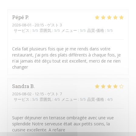
Pépé
P
2026-08-01
- 20:15 - ゲスト 3
サービス
:
5
/5
雰囲気
:
5
/5
メニュー
:
5
/5
品質-価格
:
5
/5
Cela fait plusieurs fois que je me rends dans votre
restaurant, j'ai pris des plats différents à chaque fois, je
n'ai jamais été déçu tout est excellent, merci de ne rien
changer
Sandra
B
2026-08-02
- 12:15 - ゲスト 7
サービス
:
5
/5
雰囲気
:
4
/5
メニュー
:
5
/5
品質-価格
:
4
/5
Super déjeuner en terrasse ombragée avec une vue
splendide Notre serveuse était aux petits soins, la
cuisine excellente. A refaire