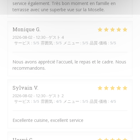
service également. Très bon moment en famille en
terrasse avec une superbe vue sur la Moselle.
Monique
G
2026-08-02
- 12:30 - ゲスト 4
サービス
:
5
/5
雰囲気
:
5
/5
メニュー
:
5
/5
品質-価格
:
5
/5
Nous avons apprécié l'accueil, le repas et le cadre. Nous
recommandons.
Sylvain
V
2026-08-02
- 12:30 - ゲスト 2
サービス
:
5
/5
雰囲気
:
4
/5
メニュー
:
5
/5
品質-価格
:
4
/5
Excellente cuisine, excellent service
Hervé
C