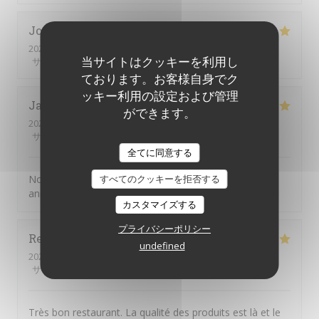
Joelle
M
2026-08-01
- 19:30 - ゲスト 2
当サイトはクッキーを利用し
サービス
:
5
/5
雰囲気
:
5
/5
メニュー
:
5
/5
品質-価格
:
5
/5
ております。お客様自身でク
ッキー利用の設定および管理
Jacky
G
ができます。
2026-07-31
- 20:00 - ゲスト 2
サービス
:
5
/5
雰囲気
:
4
/5
メニュー
:
5
/5
品質-価格
:
4
/5
全てに同意する
すべてのクッキーを拒否する
Nous choisissons chaque année la JV pour fêter notre
anniverssaire de mariage
カスタマイズする
プライバシーポリシー
Reine
D
undefined
2026-08-01
- 12:30 - ゲスト 4
サービス
:
5
/5
雰囲気
:
4
/5
メニュー
:
5
/5
品質-価格
:
4
/5
Très bon restaurant. La qualité des produits est là et le