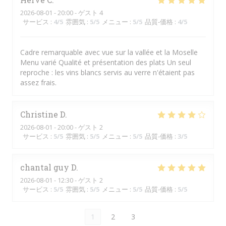
2026-08-01
- 20:00 - ゲスト 4
サービス
:
4
/5
雰囲気
:
5
/5
メニュー
:
5
/5
品質-価格
:
4
/5
Cadre remarquable avec vue sur la vallée et la Moselle
Menu varié Qualité et présentation des plats Un seul
reproche : les vins blancs servis au verre n'étaient pas
assez frais.
Christine
D
2026-08-01
- 20:00 - ゲスト 2
サービス
:
5
/5
雰囲気
:
5
/5
メニュー
:
5
/5
品質-価格
:
3
/5
chantal guy
D
2026-08-01
- 12:30 - ゲスト 2
サービス
:
5
/5
雰囲気
:
5
/5
メニュー
:
5
/5
品質-価格
:
5
/5
1
2
3