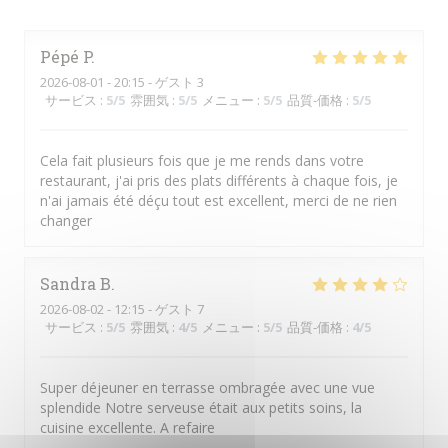
Pépé
P
2026-08-01
- 20:15 - ゲスト 3
サービス
:
5
/5
雰囲気
:
5
/5
メニュー
:
5
/5
品質-価格
:
5
/5
Cela fait plusieurs fois que je me rends dans votre
restaurant, j'ai pris des plats différents à chaque fois, je
n'ai jamais été déçu tout est excellent, merci de ne rien
changer
Sandra
B
2026-08-02
- 12:15 - ゲスト 7
サービス
:
5
/5
雰囲気
:
4
/5
メニュー
:
5
/5
品質-価格
:
4
/5
Super déjeuner en terrasse ombragée avec une vue
splendide Notre serveuse était aux petits soins, la
cuisine excellente. A refaire