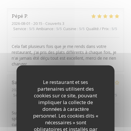
Pépé
P
2026-08-01
- 20:15 - Couverts 3
Service
:
5
/5
Ambiance
:
5
/5
Cuisine
:
5
/5
Qualité / Prix
:
5
/5
Cela fait plusieurs fois que je me rends dans votre
restaurant, j'ai pris des plats différents à chaque fois, je
n'ai jamais été déçu tout est excellent, merci de ne rien
changer
Le restaurant et ses
Sandra
B
partenaires utilisent des
2026-08-02
- 12:15 - Couverts 7
cookies sur ce site, pouvant
Service
:
5
/5
Ambiance
:
4
/5
Cuisine
:
5
/5
Qualité / Prix
:
4
/5
impliquer la collecte de
données à caractère
Super déjeuner en terrasse ombragée avec une vue
personnel. Les cookies dits «
splendide Notre serveuse était aux petits soins, la
nécessaires » sont
cuisine excellente. A refaire
obligatoires et installés par