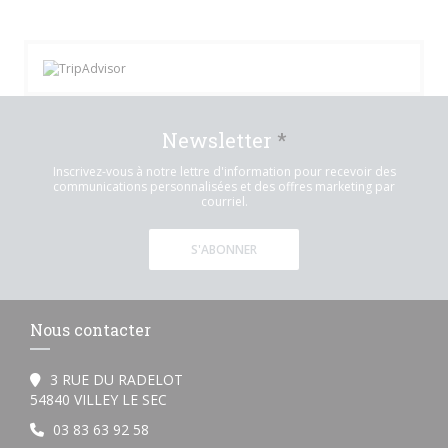
Newsletter
*
Inscrivez-vous à notre lettre d'information pour recevoir des
communications personnalisées et des offres marketing par
courriel.
S'ABONNER
Nous contacter
3 RUE DU RADELOT
((ouvre une nouvelle fenêtre))
54840 VILLEY LE SEC
03 83 63 92 58