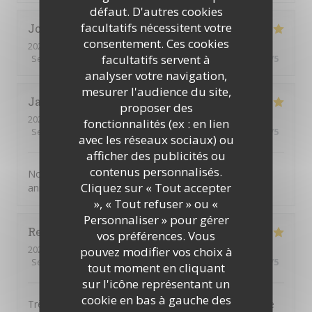
défaut. D'autres cookies
facultatifs nécessitent votre
Joelle
M
consentement. Ces cookies
2026-08-01
- 19:30 - Couverts 2
facultatifs servent à
Service
:
5
/5
Ambiance
:
5
/5
Cuisine
:
5
/5
Qualité / Prix
:
5
/5
analyser votre navigation,
mesurer l'audience du site,
Jacky
G
proposer des
2026-07-31
- 20:00 - Couverts 2
fonctionnalités (ex : en lien
Service
:
5
/5
Ambiance
:
4
/5
Cuisine
:
5
/5
Qualité / Prix
:
4
/5
avec les réseaux sociaux) ou
afficher des publicités ou
contenus personnalisés.
Nous choisissons chaque année la JV pour fêter notre
Cliquez sur « Tout accepter
anniverssaire de mariage
», « Tout refuser » ou «
Personnaliser » pour gérer
Reine
D
vos préférences. Vous
2026-08-01
- 12:30 - Couverts 4
pouvez modifier vos choix à
Service
:
5
/5
Ambiance
:
4
/5
Cuisine
:
5
/5
Qualité / Prix
:
4
/5
tout moment en cliquant
sur l'icône représentant un
cookie en bas à gauche des
Très bon restaurant. La qualité des produits est là et le