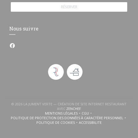
RÉSERVER
Nous suivre
Facebook ((ouvre une nouvelle fenêtre))
© 2026 LA JUMENT VERTE — CRÉATION DE SITE INTERNET RESTAURANT
((OUVRE UNE NOUVELLE FENÊTRE))
AVEC
ZENCHEF
MENTIONS LÉGALES
CGU
((OUVRE UNE NOUVELLE FENÊTRE))
((OUVRE UNE NOUVELLE FENÊTR
POLITIQUE DE PROTECTION DES DONNÉES À CARACTÈRE PERSONNEL
((OUVRE UNE NOUVELLE FENÊTRE))
POLITIQUE DE COOKIES
ACCESSIBILITE
((OUVRE UNE NOUVELLE FENÊTRE))
((OUVRE UNE NOUVELLE FENÊ