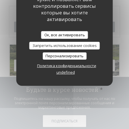
контролировать сервисы
которые вы хотите
Бронирование
активировать
ЗАБРОНИРОВАТЬ СТОЛИК
Ок, все активировать
Запретить использование cookies
Меню
Персонализировать
Политика конфиденциальности
ОТКРОЙТЕ ДЛЯ СЕБЯ НАШЕ МЕНЮ
undefined
Будьте в курсе новостей
*
Подпишитесь на нашу рассылку, чтобы получать от нас по
электронной почте персонализированные сообщения и
маркетинговые предложения.
ПОДПИСАТЬСЯ