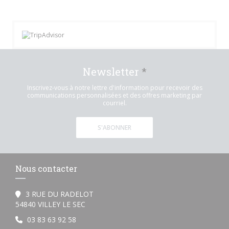
Newsletter
*
Inscrivez-vous à notre lettre d'information pour recevoir des
communications personnalisées et des offres marketing par
courriel.
S'ABONNER
Nous contacter
3 RUE DU RADELOT
((ouvre une nouvelle fenêtre))
54840 VILLEY LE SEC
03 83 63 92 58