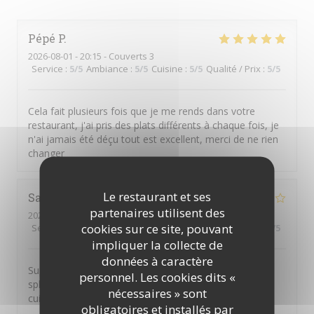
Pépé
P
2026-08-01
- 20:15 - Couverts 3
Service
:
5
/5
Ambiance
:
5
/5
Cuisine
:
5
/5
Qualité / Prix
:
5
/5
Cela fait plusieurs fois que je me rends dans votre
restaurant, j'ai pris des plats différents à chaque fois, je
n'ai jamais été déçu tout est excellent, merci de ne rien
changer
Le restaurant et ses
Sandra
B
partenaires utilisent des
2026-08-02
- 12:15 - Couverts 7
cookies sur ce site, pouvant
Service
:
5
/5
Ambiance
:
4
/5
Cuisine
:
5
/5
Qualité / Prix
:
4
/5
impliquer la collecte de
données à caractère
Super déjeuner en terrasse ombragée avec une vue
personnel. Les cookies dits «
splendide Notre serveuse était aux petits soins, la
nécessaires » sont
cuisine excellente. A refaire
obligatoires et installés par