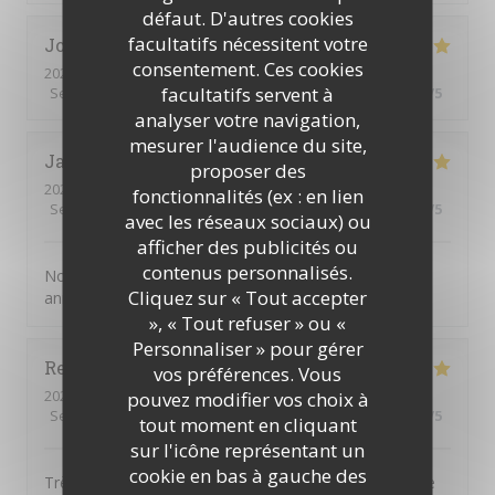
défaut. D'autres cookies
facultatifs nécessitent votre
Joelle
M
consentement. Ces cookies
2026-08-01
- 19:30 - Couverts 2
facultatifs servent à
Service
:
5
/5
Ambiance
:
5
/5
Cuisine
:
5
/5
Qualité / Prix
:
5
/5
analyser votre navigation,
mesurer l'audience du site,
Jacky
G
proposer des
2026-07-31
- 20:00 - Couverts 2
fonctionnalités (ex : en lien
Service
:
5
/5
Ambiance
:
4
/5
Cuisine
:
5
/5
Qualité / Prix
:
4
/5
avec les réseaux sociaux) ou
afficher des publicités ou
contenus personnalisés.
Nous choisissons chaque année la JV pour fêter notre
Cliquez sur « Tout accepter
anniverssaire de mariage
», « Tout refuser » ou «
Personnaliser » pour gérer
Reine
D
vos préférences. Vous
2026-08-01
- 12:30 - Couverts 4
pouvez modifier vos choix à
Service
:
5
/5
Ambiance
:
4
/5
Cuisine
:
5
/5
Qualité / Prix
:
4
/5
tout moment en cliquant
sur l'icône représentant un
cookie en bas à gauche des
Très bon restaurant. La qualité des produits est là et le