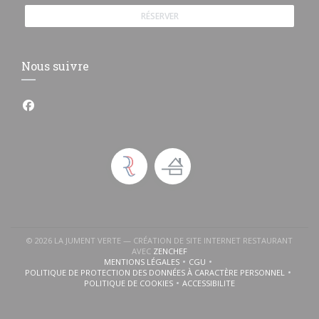
RÉSERVER
Nous suivre
Facebook ((ouvre une nouvelle fenêtre))
© 2026 LA JUMENT VERTE — CRÉATION DE SITE INTERNET RESTAURANT
((OUVRE UNE NOUVELLE FENÊTRE))
AVEC
ZENCHEF
MENTIONS LÉGALES
CGU
((OUVRE UNE NOUVELLE FENÊTRE))
((OUVRE UNE NOUVELLE FENÊTR
POLITIQUE DE PROTECTION DES DONNÉES À CARACTÈRE PERSONNEL
((OUVRE UNE NOUVELLE FENÊTRE))
POLITIQUE DE COOKIES
ACCESSIBILITE
((OUVRE UNE NOUVELLE FENÊTRE))
((OUVRE UNE NOUVELLE FENÊ