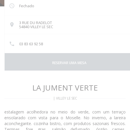
Fechado
3 RUE DU RADELOT
((abre numa nova janela))
54840 VILLEY LE SEC
03 83 63 92 58
RESERVAR UMA MESA
LA JUMENT VERTE
|
VILLEY LE SEC
estalagem acolhedora no meio do verde, com um terraço
ensolarado com vista para o Moselle. No inverno, a lareira
aconchegante. cozinha bistro, com produtos sazonais frescos.
Terrinas, foie gras, salmão defumado, órgão carnes,