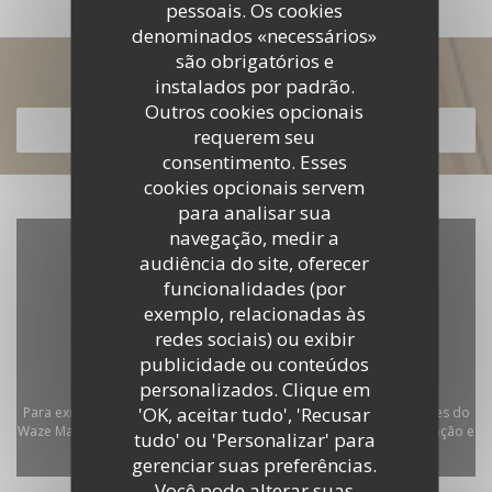
pessoais. Os cookies
denominados «necessários»
são obrigatórios e
Descubra o nosso menu
instalados por padrão.
Outros cookies opcionais
DESCUBRA O NOSSO MENU
requerem seu
consentimento. Esses
cookies opcionais servem
para analisar sua
navegação, medir a
audiência do site, oferecer
funcionalidades (por
exemplo, relacionadas às
redes sociais) ou exibir
publicidade ou conteúdos
personalizados. Clique em
'OK, aceitar tudo', 'Recusar
Para exibir o mapa interativo do Waze, você deve aceitar os cookies do
Waze Map (Google). Esses cookies podem coletar dados de navegação e
tudo' ou 'Personalizar' para
localização.
Autorizar
gerenciar suas preferências.
Você pode alterar suas