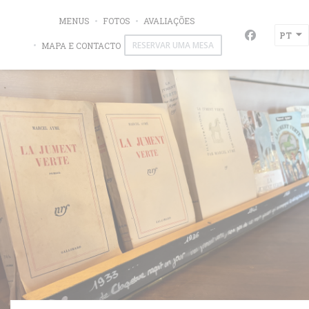
Painel de Gerenciamento de Cookies
MENUS
FOTOS
AVALIAÇÕES
LA JUMENT VERTE
PT
Facebook (
RESERVAR UMA MESA
MAPA E CONTACTO