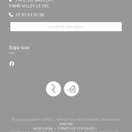
((abre numa nova janela))
54840 VILLEY LE SEC
03 83 63 92 58
RESERVAR UMA MESA
Siga-nos
Facebook ((abre numa nova janela))
© 2026 LA JUMENT VERTE — WEBSITE DO RESTAURANTE CRIADO POR
((ABRE NUMA NOVA JANELA))
ZENCHEF
AVISO LEGAL
TERMOS DE UTILIZAÇÃO
((ABRE NUMA NOVA JANELA))
((ABRE NUMA NOVA JANELA))