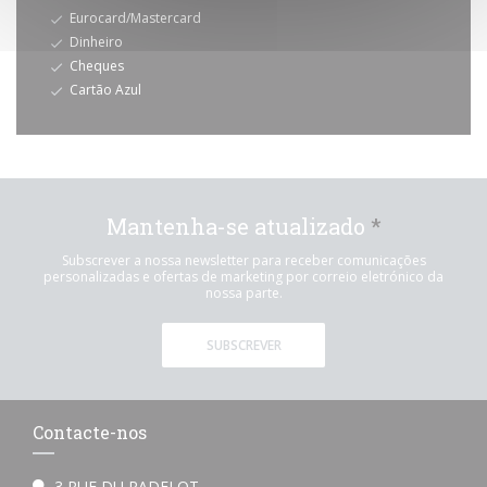
Eurocard/Mastercard
Dinheiro
Cheques
Cartão Azul
Mantenha-se atualizado
*
Subscrever a nossa newsletter para receber comunicações
personalizadas e ofertas de marketing por correio eletrónico da
nossa parte.
SUBSCREVER
Contacte-nos
3 RUE DU RADELOT