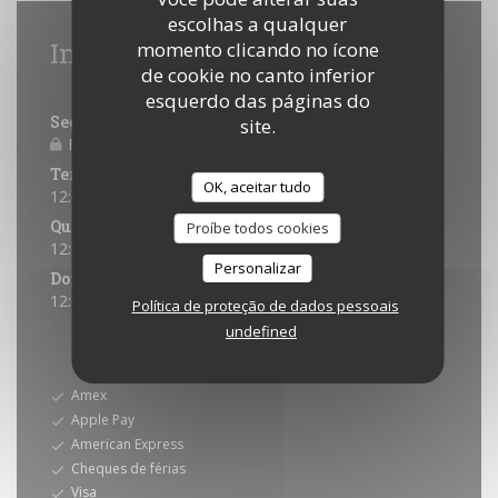
escolhas a qualquer
Informações gerais
momento clicando no ícone
de cookie no canto inferior
Horário de abertura
esquerdo das páginas do
Segunda-feira
site.
Fechado
Ter
-
Qua
OK, aceitar tudo
12:00 - 14:00
Qui
-
Sab
Proíbe todos cookies
12:00 - 14:00
19:30 - 21:00
•
Personalizar
Domingo
12:00 - 14:00 *
Política de proteção de dados pessoais
undefined
* Reservas apenas
Métodos de pagamento
Amex
Apple Pay
American Express
Cheques de férias
Visa