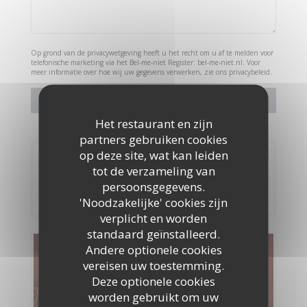
Op grond van de privacywetgeving heeft u het recht om u af te melden voor
telefonische marketing via het Bel-me-niet Register:
bel-me-niet.nl
. Voor
meer informatie over hoe wij uw gegevens verwerken, zie ons
privacybeleid
.
Het restaurant en zijn
partners gebruiken cookies
op deze site, wat kan leiden
Reservering
tot de verzameling van
persoonsgegevens.
RESERVEER EEN TAFEL
'Noodzakelijke' cookies zijn
verplicht en worden
standaard geïnstalleerd.
Andere optionele cookies
Menu's
vereisen uw toestemming.
Deze optionele cookies
ONTDEK ONS MENU
worden gebruikt om uw