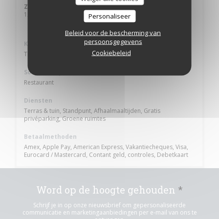
Zondag
12:00 - 14:00 *
Personaliseer
* Alleen reserveringen
Beleid voor de bescherming van
persoonsgegevens
Keuken
Cookiebeleid
Traditioneel Frans
Soort bedrijf
Restaurant
Diensten
Terras & tuin, Standpunt, Afhaalmaaltijden, Gratis
privéparking, Groene ruimtes
Betaalmethoden
Amex, Apple Pay, American Express, Vakantiecheques, Visa,
Eurocard / Mastercard, Contant geld, controles, Debetkaart
Word op de hoogte gehouden
*
Schrijf je in op onze nieuwsbrief om gepersonaliseerde
communicatie en marketingaanbiedingen per e-mail van ons te