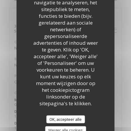
navigatie te analyseren, het
sitepubliek te meten,
functies te bieden (bijv.
Algemene informatie
gerelateerd aan sociale
3 RUE DU RADELOT
netwerken) of
ROUTEBESCHRIJVING
((opent in een nieuw venster))
54840 VILLEY LE SEC
gepersonaliseerde
advertenties of inhoud weer
Ondergrondse
Non
te geven. Klik op 'OK,
accepteer alle', 'Weiger alle'
Bus
of 'Personaliseer' om uw
Non
voorkeuren te beheren. U
kunt uw keuzes op elk
Parkeren
Oui
moment wijzigen door op
het cookiepictogram
Openingstijden
linksonder op de
Maandag
sitepagina's te klikken.
Gesloten
Din
-
Woe
12:00 - 14:00
OK, accepteer alle
Don
-
Zat
12:00 - 14:00
19:30 - 21:00
•
Weiger alle cookies