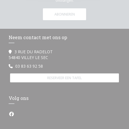
ontvangen.
ABONNEREN
Neem contact met ons op
3 RUE DU RADELOT
((opent in een nieuw venster))
54840 VILLEY LE SEC
03 83 63 92 58
RESERVEER EEN TAFEL
Volg ons
Facebook ((opent in een nieuw venster))