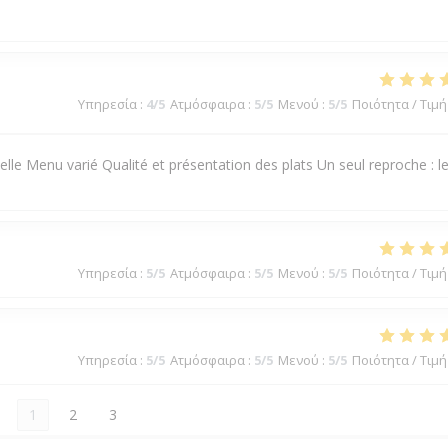
Υπηρεσία
:
4
/5
Ατμόσφαιρα
:
5
/5
Μενού
:
5
/5
Ποιότητα / Τιμή
lle Menu varié Qualité et présentation des plats Un seul reproche : l
.
Υπηρεσία
:
5
/5
Ατμόσφαιρα
:
5
/5
Μενού
:
5
/5
Ποιότητα / Τιμή
Υπηρεσία
:
5
/5
Ατμόσφαιρα
:
5
/5
Μενού
:
5
/5
Ποιότητα / Τιμή
1
2
3