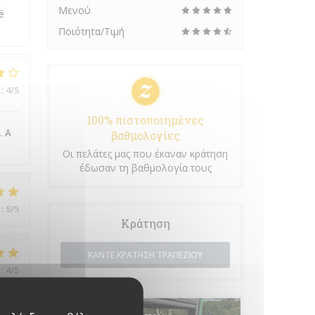
Μενού
é
Ποιότητα/Τιμή
:
4
/5
100% πιστοποιημένες
. A
βαθμολογίες
Οι πελάτες μας που έκαναν κράτηση
έδωσαν τη βαθμολογία τους
:
5
/5
Κράτηση
ΚΆΝΤΕ ΚΡΆΤΗΣΗ ΤΡΑΠΕΖΙΟΎ
:
4
/5