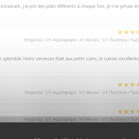
estaurant, j'ai pris des plats différents à chaque fois, je n'ai jamais ét
Υπηρεσία
:
5
/5
Ατμόσφαιρα
:
4
/5
Μενού
:
5
/5
Ποιότητα / Τιμή
plendide Notre serveuse était aux petits soins, la cuisine excellente
Υπηρεσία
:
5
/5
Ατμόσφαιρα
:
5
/5
Μενού
:
5
/5
Ποιότητα / Τιμή
Υπηρεσία
:
5
/5
Ατμόσφαιρα
:
4
/5
Μενού
:
5
/5
Ποιότητα / Τιμή
tre anniverssaire de mariage