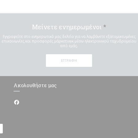
Μείνετε ενημερωμένοι
*
Εγγραφείτε στο ενημερωτικό μας δελτίο για να λαμβάνετε εξατομικευμένες
επικοινωνίες και προσφορές μάρκετινγκ μέσω ηλεκτρονικού ταχυδρομείου
από εμάς.
ΕΓΓΡΑΦΉ
Ακολουθήστε μας
Facebook ((ανοίγει σε νέο παράθυρο))