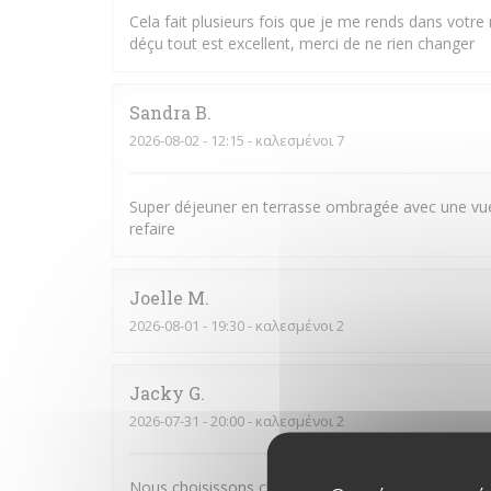
Cela fait plusieurs fois que je me rends dans votre r
déçu tout est excellent, merci de ne rien changer
Sandra
B
2026-08-02
- 12:15 - καλεσμένοι 7
Super déjeuner en terrasse ombragée avec une vue s
refaire
Joelle
M
2026-08-01
- 19:30 - καλεσμένοι 2
Jacky
G
2026-07-31
- 20:00 - καλεσμένοι 2
Nous choisissons chaque année la JV pour fêter no