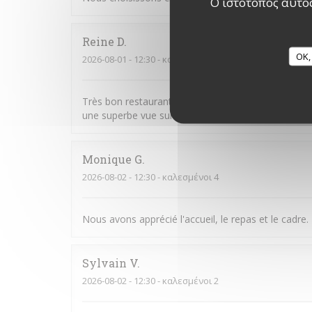
Ο ιστότοπος αυτός
Reine
D
OK,
2026-08-01
- 12:30 - καλεσμένοι 4
Très bon restaurant. La qualité des produits est l
une superbe vue sur la Moselle.
Monique
G
2026-08-02
- 12:30 - καλεσμένοι 4
Nous avons apprécié l'accueil, le repas et le cad
Sylvain
V
2026-08-02
- 12:30 - καλεσμένοι 2