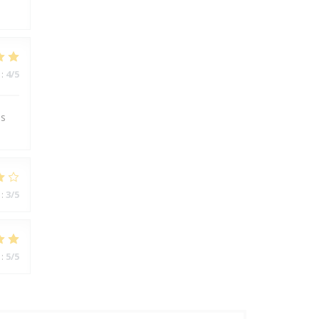
:
4
/5
es
:
3
/5
:
5
/5