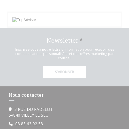
Newsletter
*
Inscrivez-vous à notre lettre d'information pour recevoir des
communications personnalisées et des offres marketing par
courriel.
S'ABONNER
Nous contacter
3 RUE DU RADELOT
((ouvre une nouvelle fenêtre))
54840 VILLEY LE SEC
03 83 63 92 58