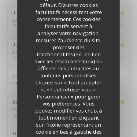
défaut. D'autres cookies
facultatifs nécessitent votre
Joelle
M
consentement. Ces cookies
2026-08-01
- 19:30 - Couverts 2
facultatifs servent à
Service
:
5
/5
Ambiance
:
5
/5
Cuisine
:
5
/5
Qualité / Prix
:
5
/5
analyser votre navigation,
mesurer l'audience du site,
Jacky
G
proposer des
2026-07-31
- 20:00 - Couverts 2
fonctionnalités (ex : en lien
Service
:
5
/5
Ambiance
:
4
/5
Cuisine
:
5
/5
Qualité / Prix
:
4
/5
avec les réseaux sociaux) ou
afficher des publicités ou
contenus personnalisés.
Nous choisissons chaque année la JV pour fêter notre
Cliquez sur « Tout accepter
anniverssaire de mariage
», « Tout refuser » ou «
Personnaliser » pour gérer
Reine
D
vos préférences. Vous
2026-08-01
- 12:30 - Couverts 4
pouvez modifier vos choix à
Service
:
5
/5
Ambiance
:
4
/5
Cuisine
:
5
/5
Qualité / Prix
:
4
/5
tout moment en cliquant
sur l'icône représentant un
cookie en bas à gauche des
Très bon restaurant. La qualité des produits est là et le