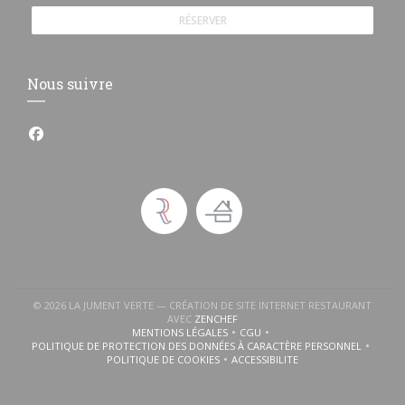
RÉSERVER
Nous suivre
Facebook ((ouvre une nouvelle fenêtre))
© 2026 LA JUMENT VERTE — CRÉATION DE SITE INTERNET RESTAURANT
((OUVRE UNE NOUVELLE FENÊTRE))
AVEC
ZENCHEF
MENTIONS LÉGALES
CGU
((OUVRE UNE NOUVELLE FENÊTRE))
((OUVRE UNE NOUVELLE FENÊTR
POLITIQUE DE PROTECTION DES DONNÉES À CARACTÈRE PERSONNEL
((OUVRE UNE NOUVELLE FENÊTRE))
POLITIQUE DE COOKIES
ACCESSIBILITE
((OUVRE UNE NOUVELLE FENÊTRE))
((OUVRE UNE NOUVELLE FENÊ