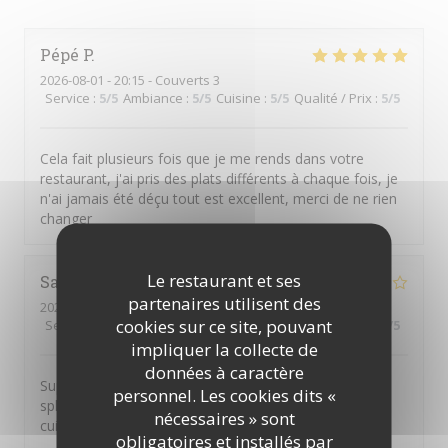
Pépé
P
2026-08-01
- 20:15 - Couverts 3
Service
:
5
/5
Ambiance
:
5
/5
Cuisine
:
5
/5
Qualité / Prix
:
5
/5
Cela fait plusieurs fois que je me rends dans votre
restaurant, j'ai pris des plats différents à chaque fois, je
n'ai jamais été déçu tout est excellent, merci de ne rien
changer
Le restaurant et ses
Sandra
B
partenaires utilisent des
2026-08-02
- 12:15 - Couverts 7
cookies sur ce site, pouvant
Service
:
5
/5
Ambiance
:
4
/5
Cuisine
:
5
/5
Qualité / Prix
:
4
/5
impliquer la collecte de
données à caractère
Super déjeuner en terrasse ombragée avec une vue
personnel. Les cookies dits «
splendide Notre serveuse était aux petits soins, la
nécessaires » sont
cuisine excellente. A refaire
obligatoires et installés par